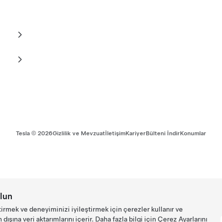
Tesla ©
2026
Gizlilik ve Mevzuat
İletişim
Kariyer
Bülteni İndir
Konumlar
lun
tirmek ve deneyiminizi iyileştirmek için çerezler kullanır ve
ışına veri aktarımlarını içerir. Daha fazla bilgi için
Çerez Ayarlarını