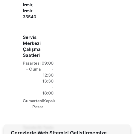
İzmir,
İzmir
35540
Servis
Merkezi
Çalışma
Saatleri
Pazartesi
09:00
- Cuma
-
12:30
13:30
-
18:00
Cumartesi
Kapalı
- Pazar
Tesiste Ek Tesla
Çerezlerle Web Sitemizi Geliştirmemize
Operasyonları