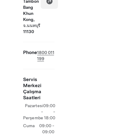
Tambon
Bang
Khun
Kong,
จ.นนทบุรี
11130
Phone
1800 011
199
Servis
Merkezi
Çalışma
Saatleri
Pazartesi
09:00
-
-
Perşembe
18:00
Cuma
09:00 -
09:00