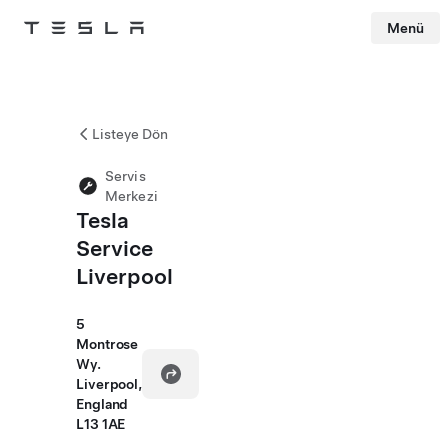
Menü
Tesla
Skip to main content
Listeye Dön
Servis
Merkezi
Tesla
Service
Liverpool
5
Montrose
Wy.
Liverpool,
England
L13 1AE