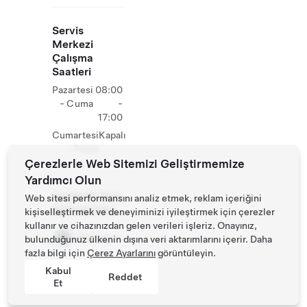
Servis
Merkezi
Çalışma
Saatleri
Pazartesi
08:00
- Cuma
-
17:00
Cumartesi
Kapalı
- Pazar
Çerezlerle Web Sitemizi Geliştirmemize
Yardımcı Olun
Tesiste Ek Tesla
Web sitesi performansını analiz etmek, reklam içeriğini
Operasyonları
kişiselleştirmek ve deneyiminizi iyileştirmek için çerezler
kullanır ve cihazınızdan gelen verileri işleriz. Onayınız,
Mağaza
bulunduğunuz ülkenin dışına veri aktarımlarını içerir. Daha
fazla bilgi için
Çerez Ayarlarını
görüntüleyin.
Kabul
Reddet
Et