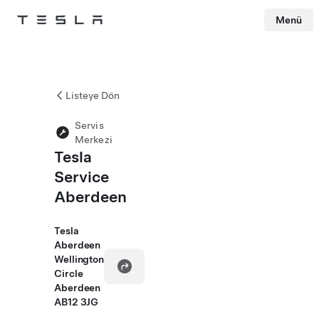
Menü
Tesla
Skip to main content
Listeye Dön
Servis
Merkezi
Tesla
Service
Aberdeen
Tesla
Aberdeen
Wellington
Circle
Aberdeen
AB12 3JG