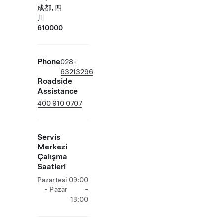
成都, 四
川
610000
Phone
028-
63213296
Roadside
Assistance
400 910 0707
Servis
Merkezi
Çalışma
Saatleri
Pazartesi
09:00
- Pazar
-
18:00