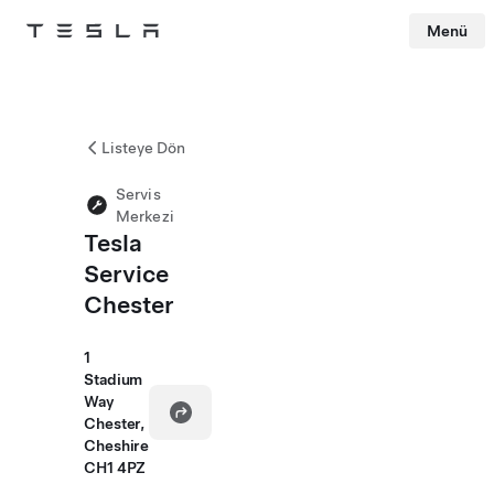
Menü
Tesla
Skip to main content
Listeye Dön
Servis
Merkezi
Tesla
Service
Chester
1
Stadium
Way
Chester,
Cheshire
CH1 4PZ