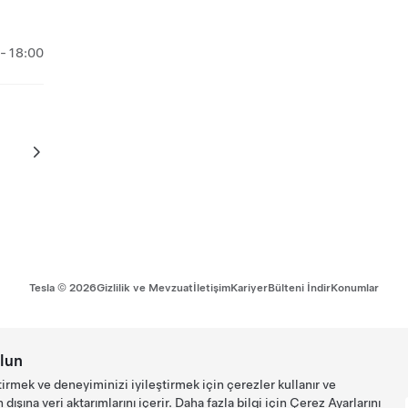
- 18:00
Tesla ©
2026
Gizlilik ve Mevzuat
İletişim
Kariyer
Bülteni İndir
Konumlar
lun
tirmek ve deneyiminizi iyileştirmek için çerezler kullanır ve
ışına veri aktarımlarını içerir. Daha fazla bilgi için
Çerez Ayarlarını