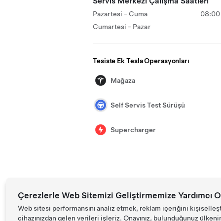
Servis Merkezi Çalışma Saatleri
Pazartesi - Cuma
08:00 
Cumartesi - Pazar
Tesiste Ek Tesla Operasyonları
Mağaza
Self Servis Test Sürüşü
Supercharger
Çerezlerle Web Sitemizi Geliştirmemize Yardımcı O
Web sitesi performansını analiz etmek, reklam içeriğini kişiselleş
cihazınızdan gelen verileri işleriz. Onayınız, bulunduğunuz ülkenin d