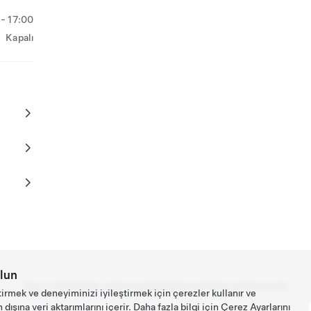
- 17:00
Kapalı
lun
Tesla ©
2026
Gizlilik ve Mevzuat
İletişim
Kariyer
Bülteni İndir
Konumlar
tirmek ve deneyiminizi iyileştirmek için çerezler kullanır ve
ışına veri aktarımlarını içerir. Daha fazla bilgi için
Çerez Ayarlarını