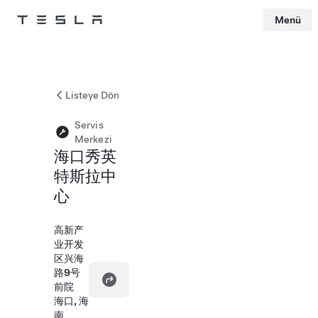
Menü
Tesla
Skip to main content
Listeye Dön
Servis
Merkezi
海口秀英
特斯拉中
心
高新产
业开发
区兴海
路9号
前院
海口, 海
南