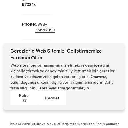
570314
Phone
0898-
36642099
Servis
Çerezlerle Web Sitemizi Geliştirmemize
Merkezi
Yardımcı Olun
Çalışma
Web sitesi performansını analiz etmek, reklam içeriğini
Saatleri
kişiselleştirmek ve deneyiminizi iyileştirmek için çerezler
Pazartesi
09:00
kullanır ve cihazınızdan gelen verileri işleriz. Onayınız,
- Pazar
-
bulunduğunuz ülkenin dışına veri aktarımlarını içerir. Daha
18:00
fazla bilgi için
Çerez Ayarlarını
görüntüleyin.
Kabul
Reddet
Et
Tesla ©
2026
Gizlilik ve Mevzuat
İletişim
Kariyer
Bülteni İndir
Konumlar