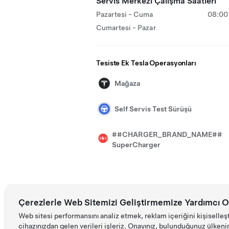
Servis Merkezi Çalışma Saatleri
Pazartesi - Cuma
08:00 
Cumartesi - Pazar
Tesiste Ek Tesla Operasyonları
Mağaza
Self Servis Test Sürüşü
##CHARGER_BRAND_NAME##
SuperCharger
Çerezlerle Web Sitemizi Geliştirmemize Yardımcı O
Web sitesi performansını analiz etmek, reklam içeriğini kişiselleş
cihazınızdan gelen verileri işleriz. Onayınız, bulunduğunuz ülkenin d