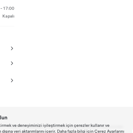
- 17:00
Kapalı
lun
tirmek ve deneyiminizi iyileştirmek için çerezler kullanır ve
Tesla ©
2026
Gizlilik ve Mevzuat
İletişim
Kariyer
Bülteni İndir
Konumlar
ışına veri aktarımlarını içerir. Daha fazla bilgi için
Çerez Ayarlarını