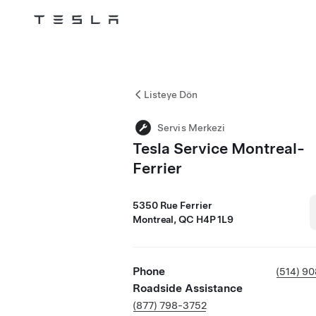
Tesla
Skip to main content
Listeye Dön
Servis Merkezi
Tesla Service Montreal-
Ferrier
5350 Rue Ferrier
Montreal, QC H4P 1L9
Phone
(514) 9
Roadside Assistance
(877) 798-3752