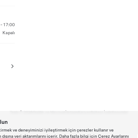
- 17:00
Kapalı
Tesla ©
2026
Gizlilik ve Mevzuat
İletişim
Kariyer
Bülteni İndir
Konumlar
lun
tirmek ve deneyiminizi iyileştirmek için çerezler kullanır ve
ışına veri aktarımlarını içerir. Daha fazla bilgi için
Çerez Ayarlarını