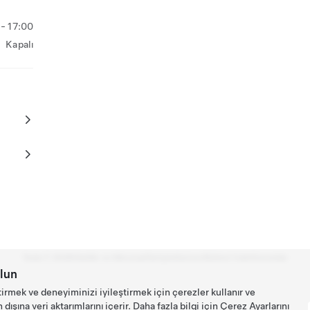
- 17:00
Kapalı
Tesla ©
2026
Gizlilik ve Mevzuat
İletişim
Kariyer
Bülteni İndir
Konumlar
lun
tirmek ve deneyiminizi iyileştirmek için çerezler kullanır ve
ışına veri aktarımlarını içerir. Daha fazla bilgi için
Çerez Ayarlarını