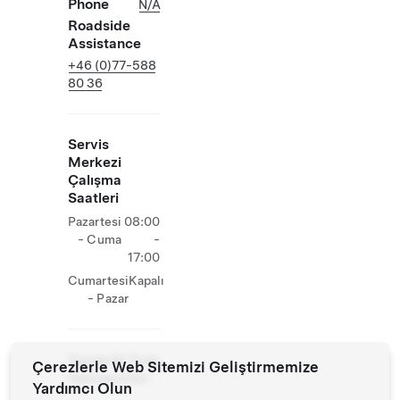
Phone
N/A
Roadside
Assistance
+46 (0)77-588
80 36
Servis
Merkezi
Çalışma
Saatleri
Pazartesi
08:00
- Cuma
-
17:00
Cumartesi
Kapalı
- Pazar
Tesiste Ek Tesla
Çerezlerle Web Sitemizi Geliştirmemize
Operasyonları
Yardımcı Olun