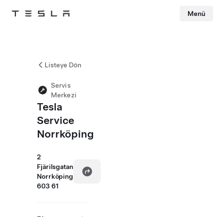
Menü
Tesla
Skip to main content
Listeye Dön
Servis
Merkezi
Tesla
Service
Norrköping
2
Fjärilsgatan
Norrköping
603 61