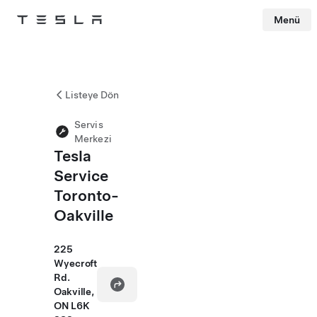
Menü
Tesla
Skip to main content
Listeye Dön
Servis
Merkezi
Tesla
Service
Toronto-
Oakville
225
Wyecroft
Rd.
Oakville,
ON L6K