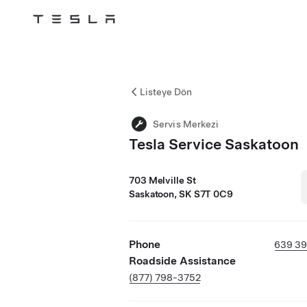
Tesla
Skip to main content
Listeye Dön
Servis Merkezi
Tesla Service Saskatoon
703 Melville St
Saskatoon, SK S7T 0C9
Phone
639 39
Roadside Assistance
(877) 798-3752