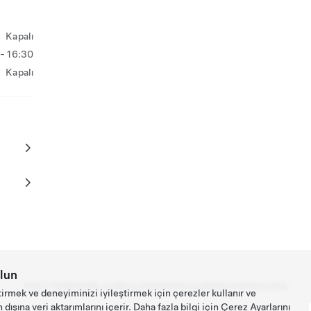
Kapalı
- 16:30
Kapalı
lun
Tesla ©
2026
Gizlilik ve Mevzuat
İletişim
Kariyer
Bülteni İndir
Konumlar
tirmek ve deneyiminizi iyileştirmek için çerezler kullanır ve
ışına veri aktarımlarını içerir. Daha fazla bilgi için
Çerez Ayarlarını