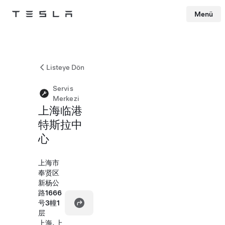
Menü
Tesla
Skip to main content
Listeye Dön
Servis
Merkezi
上海临港
特斯拉中
心
上海市
奉贤区
新杨公
路1666
号3幢1
层
上海, 上