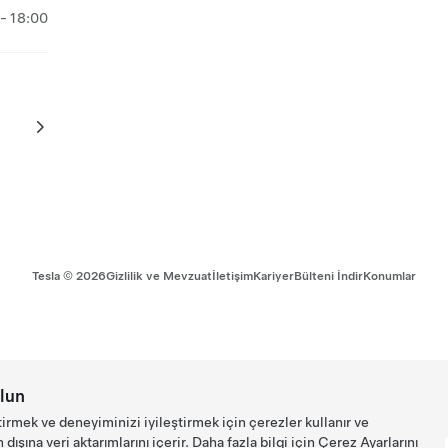
- 18:00
Tesla ©
2026
Gizlilik ve Mevzuat
İletişim
Kariyer
Bülteni İndir
Konumlar
lun
tirmek ve deneyiminizi iyileştirmek için çerezler kullanır ve
ışına veri aktarımlarını içerir. Daha fazla bilgi için
Çerez Ayarlarını