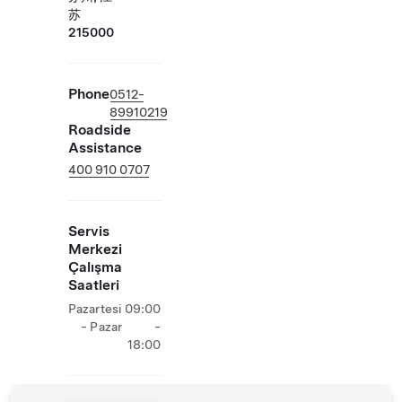
苏
215000
Phone
0512-
89910219
Roadside
Assistance
400 910 0707
Servis
Merkezi
Çalışma
Saatleri
Pazartesi
09:00
- Pazar
-
18:00