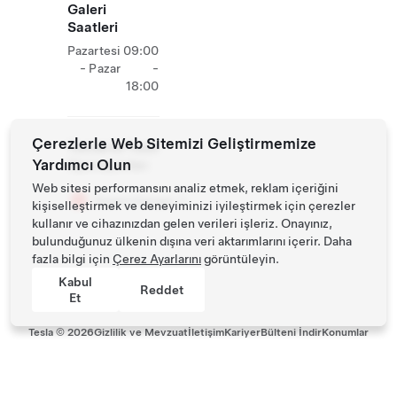
Galeri
Saatleri
Pazartesi
09:00
- Pazar
-
18:00
Çerezlerle Web Sitemizi Geliştirmemize
Tesiste Ek Tesla
Yardımcı Olun
Operasyonları
Web sitesi performansını analiz etmek, reklam içeriğini
Supercharger
kişiselleştirmek ve deneyiminizi iyileştirmek için çerezler
kullanır ve cihazınızdan gelen verileri işleriz. Onayınız,
bulunduğunuz ülkenin dışına veri aktarımlarını içerir. Daha
fazla bilgi için
Çerez Ayarlarını
görüntüleyin.
Kabul
Reddet
Et
Tesla ©
2026
Gizlilik ve Mevzuat
İletişim
Kariyer
Bülteni İndir
Konumlar