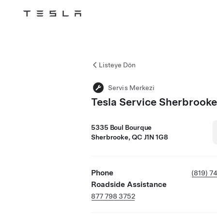
Tesla
Skip to main content
Listeye Dön
Servis Merkezi
Tesla Service Sherbrooke
5335 Boul Bourque
Sherbrooke, QC J1N 1G8
Phone
(819) 7
Roadside Assistance
877 798 3752