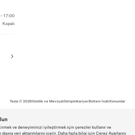
- 17:00
Kapalı
Tesla ©
2026
Gizlilik ve Mevzuat
İletişim
Kariyer
Bülteni İndir
Konumlar
lun
tirmek ve deneyiminizi iyileştirmek için çerezler kullanır ve
ışına veri aktarımlarını içerir. Daha fazla bilgi için
Çerez Ayarlarını