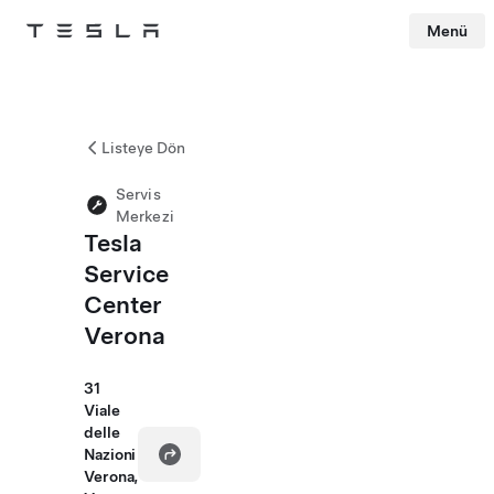
Menü
Tesla
Skip to main content
Listeye Dön
Servis
Merkezi
Tesla
Service
Center
Verona
31
Viale
delle
Nazioni
Verona,