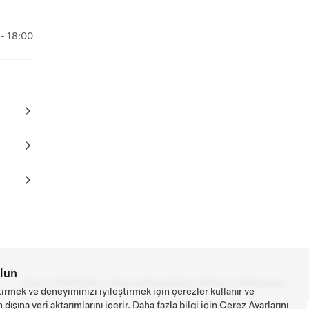
- 18:00
lun
Tesla ©
2026
Gizlilik ve Mevzuat
İletişim
Kariyer
Bülteni İndir
Konumlar
tirmek ve deneyiminizi iyileştirmek için çerezler kullanır ve
ışına veri aktarımlarını içerir. Daha fazla bilgi için
Çerez Ayarlarını