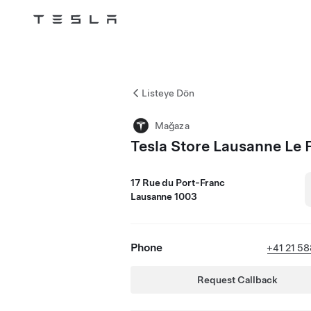
Tesla
Skip to main content
Listeye Dön
Mağaza
Tesla Store Lausanne Le 
17 Rue du Port-Franc
Lausanne 1003
Phone
+41 21 58
Request Callback