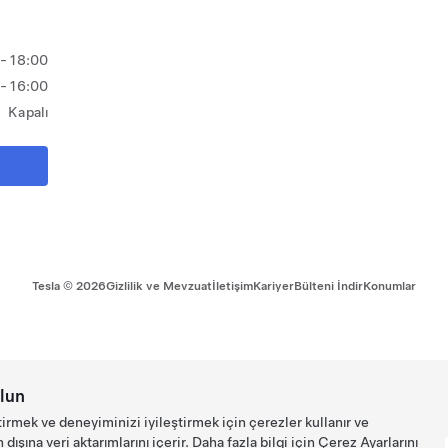
- 18:00
 - 16:00
Kapalı
Tesla ©
2026
Gizlilik ve Mevzuat
İletişim
Kariyer
Bülteni İndir
Konumlar
lun
tirmek ve deneyiminizi iyileştirmek için çerezler kullanır ve
ışına veri aktarımlarını içerir. Daha fazla bilgi için
Çerez Ayarlarını