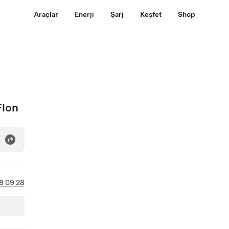
Araçlar
Enerji
Şarj
Keşfet
Shop
Flon
8 09 28