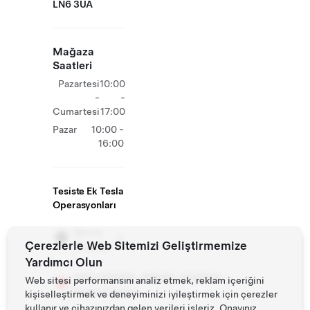
LN6 3UA
Mağaza
Saatleri
Pazartesi
10:00
-
-
Cumartesi
17:00
Pazar
10:00 -
16:00
Tesiste Ek Tesla
Operasyonları
Servis
Çerezlerle Web Sitemizi Geliştirmemize
Merkezi
Yardımcı Olun
##CHARGER_BRAND_NAME##
Web sitesi performansını analiz etmek, reklam içeriğini
SuperCharger
kişiselleştirmek ve deneyiminizi iyileştirmek için çerezler
kullanır ve cihazınızdan gelen verileri işleriz. Onayınız,