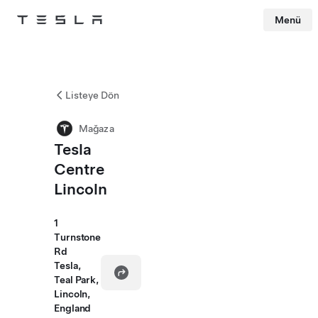
Menü
Tesla
Skip to main content
Listeye Dön
Mağaza
Tesla
Centre
Lincoln
1
Turnstone
Rd
Tesla,
Teal Park,
Lincoln,
England