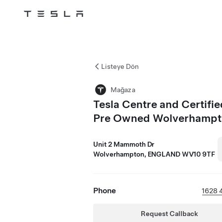
Tesla
Skip to main content
Listeye Dön
Mağaza
Tesla Centre and Certifie
Pre Owned Wolverhamp
Unit 2 Mammoth Dr
Wolverhampton, ENGLAND WV10 9TF
Phone
1628 
Request Callback