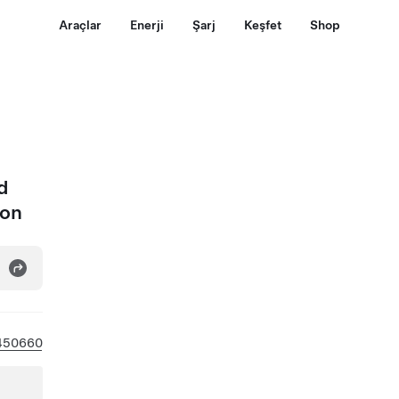
Araçlar
Enerji
Şarj
Keşfet
Shop
d
ton
450660