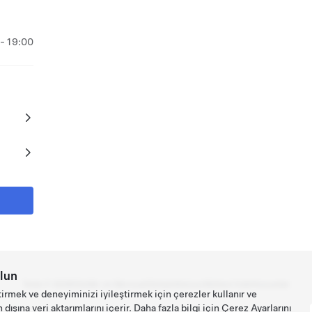
 - 19:00
lun
Tesla ©
2026
Gizlilik ve Mevzuat
İletişim
Kariyer
Bülteni İndir
Konumlar
tirmek ve deneyiminizi iyileştirmek için çerezler kullanır ve
ışına veri aktarımlarını içerir. Daha fazla bilgi için
Çerez Ayarlarını