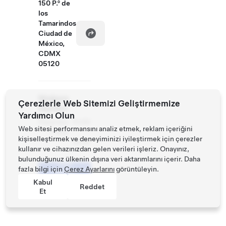
150 P.º de
los
Tamarindos
Ciudad de
México,
CDMX
05120
Mağaza
Çerezlerle Web Sitemizi Geliştirmemize
Saatleri
Yardımcı Olun
Pazartesi
10:00
Web sitesi performansını analiz etmek, reklam içeriğini
- Pazar
-
kişiselleştirmek ve deneyiminizi iyileştirmek için çerezler
18:00
kullanır ve cihazınızdan gelen verileri işleriz. Onayınız,
bulunduğunuz ülkenin dışına veri aktarımlarını içerir. Daha
Test
fazla bilgi için
Çerez Ayarlarını
görüntüleyin.
Sürüşü
Planlayın
Kabul
Reddet
Et