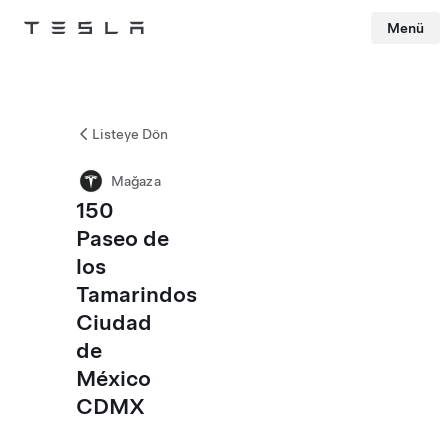
Menü
Tesla
Skip to main content
Listeye Dön
Mağaza
150
Paseo de
los
Tamarindos
Ciudad
de
México
CDMX