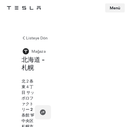
Menü
Tesla
Skip to main content
Listeye Dön
Mağaza
北海道 -
札幌
北２条
東４丁
目 サッ
ポロフ
ァクト
リー 2
条館 1F
中央区
札幌市,