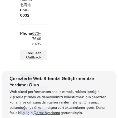
北海道
060-
0032
Phone
070-
7649-
3432
Request
Callback
Mağaza
Çerezlerle Web Sitemizi Geliştirmemize
Saatleri
Yardımcı Olun
Pazartesi
10:00
Web sitesi performansını analiz etmek, reklam içeriğini
- Pazar
-
kişiselleştirmek ve deneyiminizi iyileştirmek için çerezler
20:00
kullanır ve cihazınızdan gelen verileri işleriz. Onayınız,
bulunduğunuz ülkenin dışına veri aktarımlarını içerir. Daha
Test
fazla bilgi için
Çerez Ayarlarını
görüntüleyin.
Sürüşü