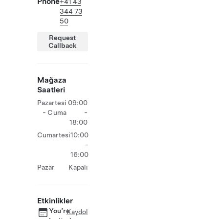
Phone
+41 43
344 73
50
Request
Callback
Mağaza
Saatleri
Pazartesi
09:00
- Cuma
-
18:00
Cumartesi
10:00
-
16:00
Pazar
Kapalı
Etkinlikler
You’re
Kaydol