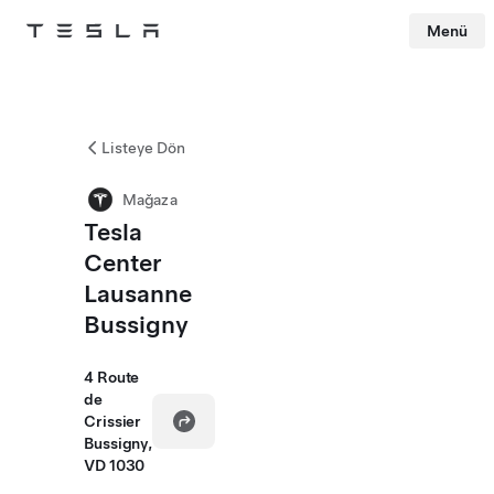
Menü
Tesla
Skip to main content
Listeye Dön
Mağaza
Tesla
Center
Lausanne
Bussigny
4 Route
de
Crissier
Bussigny,
VD 1030