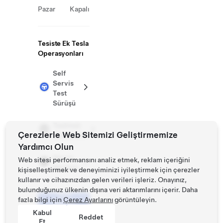
Pazar
Kapalı
Tesiste Ek Tesla
Operasyonları
Self
Servis
Test
Sürüşü
Teslimat
Çerezlerle Web Sitemizi Geliştirmemize
Merkezleri
Yardımcı Olun
Servis
Web sitesi performansını analiz etmek, reklam içeriğini
Merkezi
kişiselleştirmek ve deneyiminizi iyileştirmek için çerezler
kullanır ve cihazınızdan gelen verileri işleriz. Onayınız,
bulunduğunuz ülkenin dışına veri aktarımlarını içerir. Daha
Test
fazla bilgi için
Çerez Ayarlarını
görüntüleyin.
Sürüşü
Planlayın
Kabul
Reddet
Et