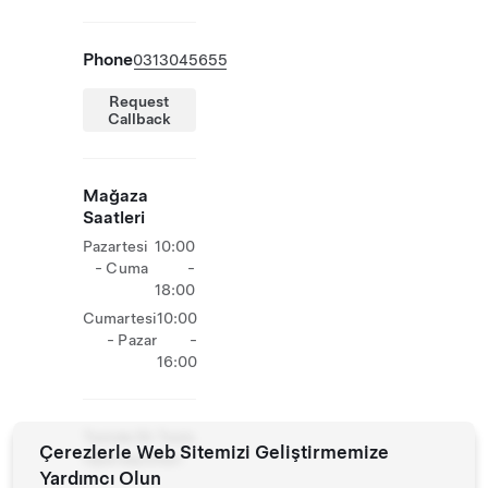
Phone
0313045655
Request
Callback
Mağaza
Saatleri
Pazartesi
10:00
- Cuma
-
18:00
Cumartesi
10:00
- Pazar
-
16:00
Tesiste Ek Tesla
Çerezlerle Web Sitemizi Geliştirmemize
Operasyonları
Yardımcı Olun