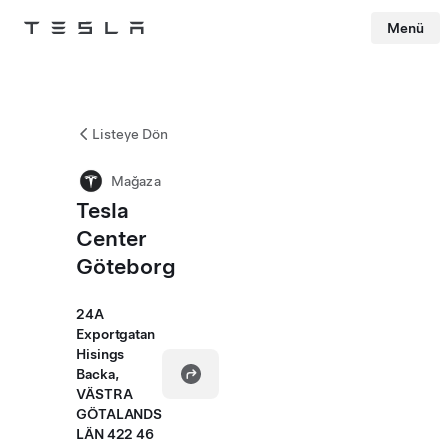
Menü
Tesla
Skip to main content
Listeye Dön
Mağaza
Tesla
Center
Göteborg
24A
Exportgatan
Hisings
Backa,
VÄSTRA
GÖTALANDS
LÄN 422 46