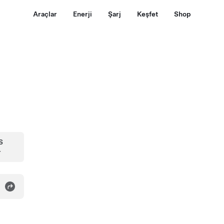
Araçlar
Enerji
Şarj
Keşfet
Shop
S
r