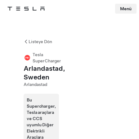
Menü
Tesla
Skip to main content
Listeye Dön
Tesla
SuperCharger
Arlandastad,
Sweden
Arlandastad
Bu
Supercharger,
Tesla araçlara
ve CCS
uyumlu Diğer
Elektrikli
Araçlara