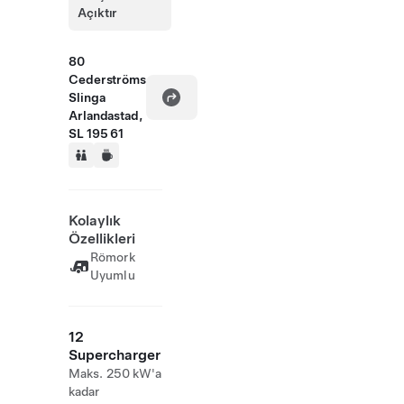
Açıktır
80
Cederströms
Slinga
Arlandastad,
SL 195 61
Kolaylık
Özellikleri
Römork
Uyumlu
12
Supercharger
Maks. 250 kW'a
kadar