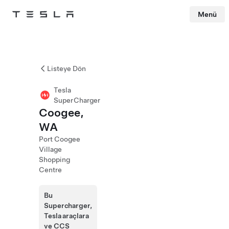
Menü
Tesla
Skip to main content
Listeye Dön
Tesla
SuperCharger
Coogee,
WA
Port Coogee
Village
Shopping
Centre
Bu
Supercharger,
Tesla araçlara
ve CCS