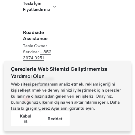
Tesla İçin
Fiyatlandırma
Roadside
Assistance
Tesla Owner
Service:
+ 852
3974 0251
Çerezlerle Web Sitemizi Geliştirmemize
Yardımcı Olun
Tesiste Ek Tesla
Web sitesi performansını analiz etmek, reklam içeriğini
Operasyonları
kişiselleştirmek ve deneyiminizi iyileştirmek için çerezler
kullanır ve cihazınızdan gelen verileri işleriz. Onayınız,
Destination
bulunduğunuz ülkenin dışına veri aktarımlarını içerir. Daha
Charger
fazla bilgi için
Çerez Ayarlarını
görüntüleyin.
Kabul
Reddet
Et