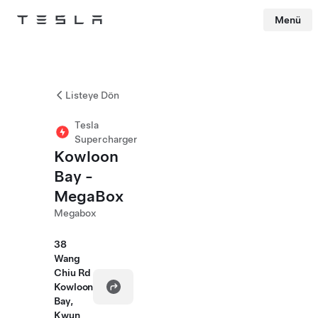
Menü
Tesla
Skip to main content
Listeye Dön
Tesla
Supercharger
Kowloon
Bay -
MegaBox
Megabox
38
Wang
Chiu Rd
Kowloon
Bay,
Kwun