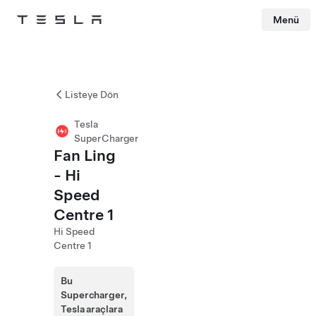
Menü
Tesla
Skip to main content
Listeye Dön
Tesla
SuperCharger
Fan Ling
- Hi
Speed
Centre 1
Hi Speed
Centre 1
Bu
Supercharger,
Tesla araçlara