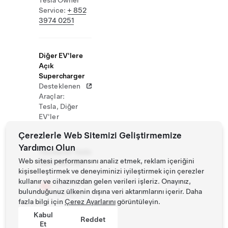
Tesla Owner
Service:
+ 852
3974 0251
Diğer EV'lere
Açık
Supercharger
Desteklenen
Araçlar:
Tesla, Diğer
EV'ler
Çerezlerle Web Sitemizi Geliştirmemize
Yardımcı Olun
Tesiste Ek Tesla
Web sitesi performansını analiz etmek, reklam içeriğini
Operasyonları
kişiselleştirmek ve deneyiminizi iyileştirmek için çerezler
kullanır ve cihazınızdan gelen verileri işleriz. Onayınız,
Destination
bulunduğunuz ülkenin dışına veri aktarımlarını içerir. Daha
Charger
fazla bilgi için
Çerez Ayarlarını
görüntüleyin.
Kabul
Reddet
Et