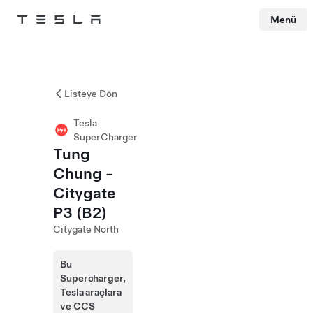
Menü
Tesla
Skip to main content
Listeye Dön
Tesla
SuperCharger
Tung
Chung -
Citygate
P3 (B2)
Citygate North
Bu
Supercharger,
Tesla araçlara
ve CCS