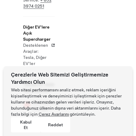
Service:
+ 852
3974 0251
Diğer EV'lere
Açık
Supercharger
Desteklenen
Araçlar:
Tesla, Diğer
EV'ler
Çerezlerle Web Sitemizi Geliştirmemize
Yardımcı Olun
Tesiste Ek Tesla
Web sitesi performansını analiz etmek, reklam içeriğini
Operasyonları
kişiselleştirmek ve deneyiminizi iyileştirmek için çerezler
kullanır ve cihazınızdan gelen verileri işleriz. Onayınız,
Destination
bulunduğunuz ülkenin dışına veri aktarımlarını içerir. Daha
Charger
fazla bilgi için
Çerez Ayarlarını
görüntüleyin.
Kabul
Reddet
Et