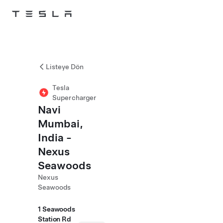
Skip to main content
Listeye Dön
Tesla
Supercharger
Navi
Mumbai,
India -
Nexus
Seawoods
Nexus
Seawoods
1 Seawoods
Station Rd