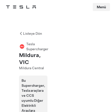
Menü
Tesla
Skip to main content
Listeye Dön
Tesla
Supercharger
Mildura,
VIC
Mildura Central
Bu
Supercharger,
Tesla araçlara
ve CCS
uyumlu Diğer
Elektrikli
Araçlara