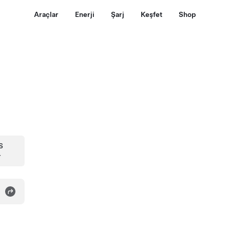
Araçlar
Enerji
Şarj
Keşfet
Shop
S
r