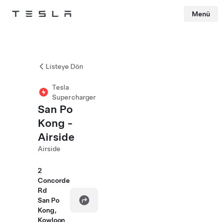
Menü
Tesla
Skip to main content
Listeye Dön
Tesla
Supercharger
San Po
Kong -
Airside
Airside
2
Concorde
Rd
San Po
Kong,
Kowloon