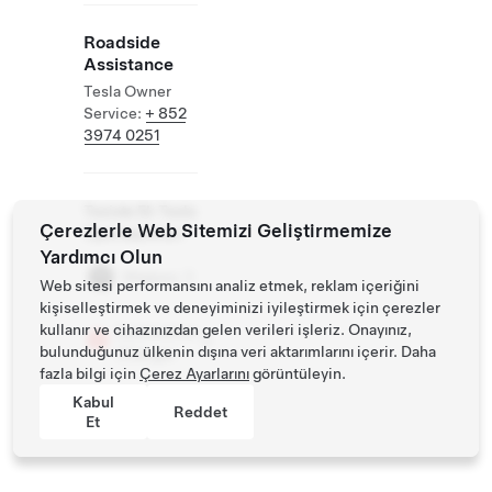
Roadside
Assistance
Tesla Owner
Service:
+ 852
3974 0251
Tesiste Ek Tesla
Çerezlerle Web Sitemizi Geliştirmemize
Operasyonları
Yardımcı Olun
Mağaza
Web sitesi performansını analiz etmek, reklam içeriğini
kişiselleştirmek ve deneyiminizi iyileştirmek için çerezler
kullanır ve cihazınızdan gelen verileri işleriz. Onayınız,
Destination
bulunduğunuz ülkenin dışına veri aktarımlarını içerir. Daha
Charger
fazla bilgi için
Çerez Ayarlarını
görüntüleyin.
Kabul
Reddet
Et