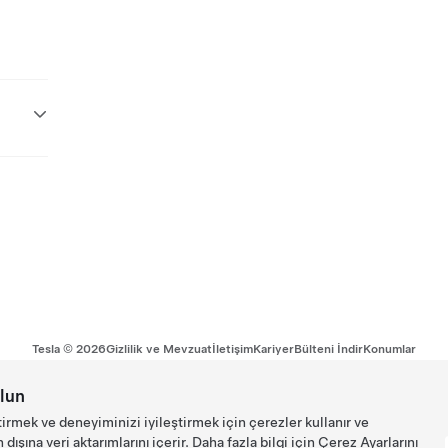
Tesla ©
2026
Gizlilik ve Mevzuat
İletişim
Kariyer
Bülteni İndir
Konumlar
lun
tirmek ve deneyiminizi iyileştirmek için çerezler kullanır ve
ışına veri aktarımlarını içerir. Daha fazla bilgi için
Çerez Ayarlarını