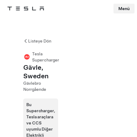
Menü
Tesla
Skip to main content
Listeye Dön
Tesla
Supercharger
Gävle,
Sweden
Gävlebro
Norrgående
Bu
Supercharger,
Tesla araçlara
ve CCS
uyumlu Diğer
Elektrikli