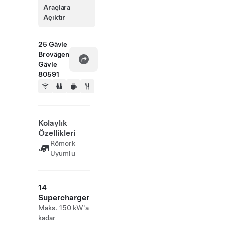
Araçlara
Açıktır
25 Gävle
Brovägen
Gävle
80591
Kolaylık
Özellikleri
Römork
Uyumlu
14
Supercharger
Maks. 150 kW'a
kadar