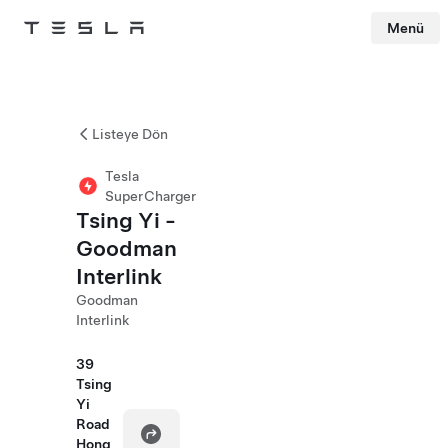
Menü
Tesla
Skip to main content
Listeye Dön
Tesla
SuperCharger
Tsing Yi -
Goodman
Interlink
Goodman
Interlink
39
Tsing
Yi
Road
Hong