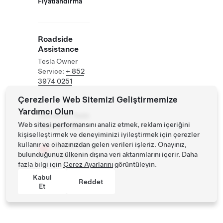
Fiyatlandırma
Roadside
Assistance
Tesla Owner
Service:
+ 852
3974 0251
Çerezlerle Web Sitemizi Geliştirmemize
Yardımcı Olun
Tesiste Ek Tesla
Web sitesi performansını analiz etmek, reklam içeriğini
Operasyonları
kişiselleştirmek ve deneyiminizi iyileştirmek için çerezler
kullanır ve cihazınızdan gelen verileri işleriz. Onayınız,
Destination
bulunduğunuz ülkenin dışına veri aktarımlarını içerir. Daha
Charger
fazla bilgi için
Çerez Ayarlarını
görüntüleyin.
Kabul
Reddet
Et