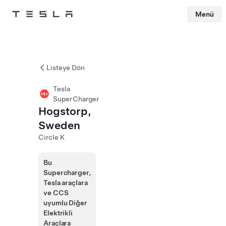
Menü
Tesla
Skip to main content
Listeye Dön
Tesla
SuperCharger
Hogstorp,
Sweden
Circle K
Bu
Supercharger,
Tesla araçlara
ve CCS
uyumlu Diğer
Elektrikli
Araçlara