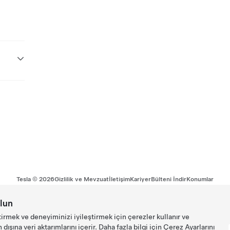
Tesla ©
2026
Gizlilik ve Mevzuat
İletişim
Kariyer
Bülteni İndir
Konumlar
lun
tirmek ve deneyiminizi iyileştirmek için çerezler kullanır ve
ışına veri aktarımlarını içerir. Daha fazla bilgi için
Çerez Ayarlarını