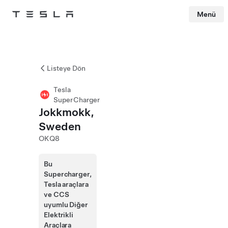
Menü
Tesla
Skip to main content
Listeye Dön
Tesla
SuperCharger
Jokkmokk,
Sweden
OKQ8
Bu
Supercharger,
Tesla araçlara
ve CCS
uyumlu Diğer
Elektrikli
Araçlara