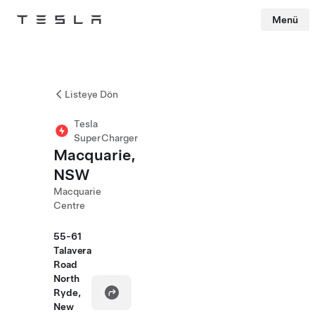
Menü
Tesla
Skip to main content
Listeye Dön
Tesla
SuperCharger
Macquarie,
NSW
Macquarie
Centre
55-61
Talavera
Road
North
Ryde,
New