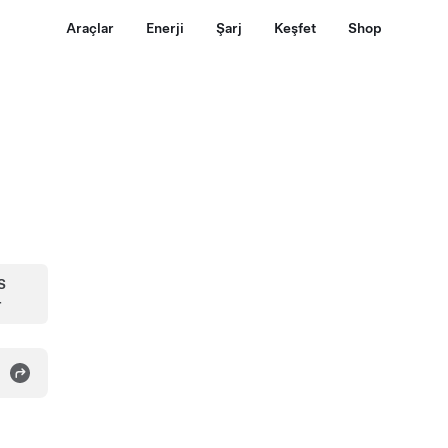
Araçlar
Enerji
Şarj
Keşfet
Shop
S
r